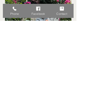
Phone
Facebook
Contact
5月29日
2026年5月 近況報告
Read More
Copyright© Freee Narrator Group.