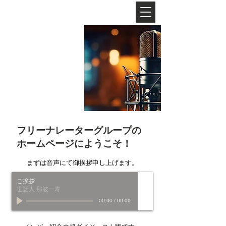
​フリーナレーターグループ
Free
Narrator
​Group
フリーナレーターグループの
ホームページにようこそ！
まずは音声にて御挨拶申し上げます。
ご挨拶
世話人 那波一寿
00:00
/
00:00