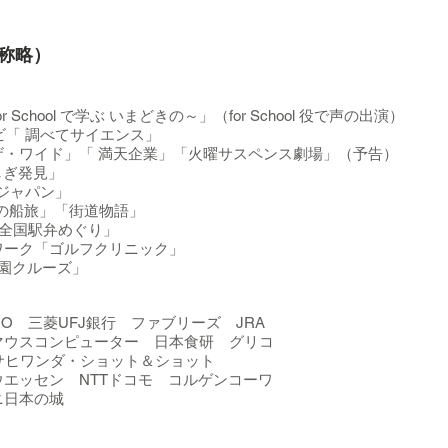
敬称略）
r School で学ぶ いまどきの～」（for School 役で声の出演）
ビ「 調べてサイエンス」
ザ・ワイド」「 満天企業」「火曜サスペンス劇場」（予告）
しぎ発見」
ジャパン」
の船旅」「街道物語」
日本全国駅弁めぐり」
ワーク「ゴルフクリニック」
園クルーズ」
O 三菱UFJ銀行 ファブリーズ JRA
マウスコンピューター 日本食研 グリコ
I アサヒワンダ・ショット＆ショット
エッセン NTTドコモ コルゲンコーワ
ニ日本の城