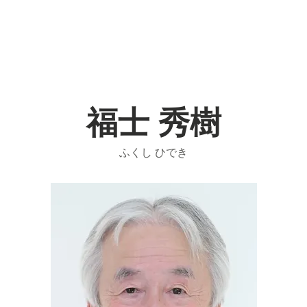
グループ
Home
Member
福士 秀樹
ふくし ひでき