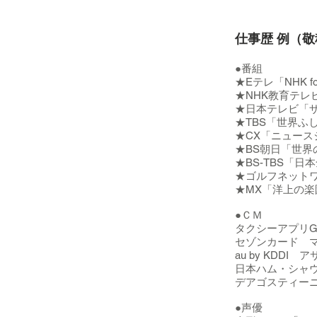
仕事歴 例（
●番組
★Eテレ「NHK fo
★NHK教育テレ
★日本テレビ「
★TBS「世界ふ
★CX「ニュース
★BS朝日「世界
★BS-TBS「
★ゴルフネット
★MX「洋上の楽
●ＣＭ
タクシーアプリG
セゾンカード 
au by KDD
日本ハム・シャウ
デアゴスティー
●声優