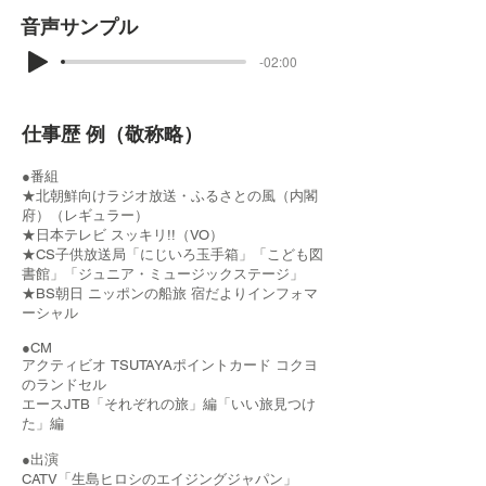
音声サンプル
-02:00
仕事歴 例（敬称略）
●番組
★北朝鮮向けラジオ放送・ふるさとの風（内閣
府）（レギュラー）
★日本テレビ スッキリ!!（VO）
★CS子供放送局「にじいろ玉手箱」「こども図
書館」「ジュニア・ミュージックステージ」
★BS朝日 ニッポンの船旅 宿だよりインフォマ
ーシャル
●CM
アクティビオ TSUTAYAポイントカード コクヨ
のランドセル
エースJTB「それぞれの旅」編「いい旅見つけ
た」編
●出演
CATV「生島ヒロシのエイジングジャパン」