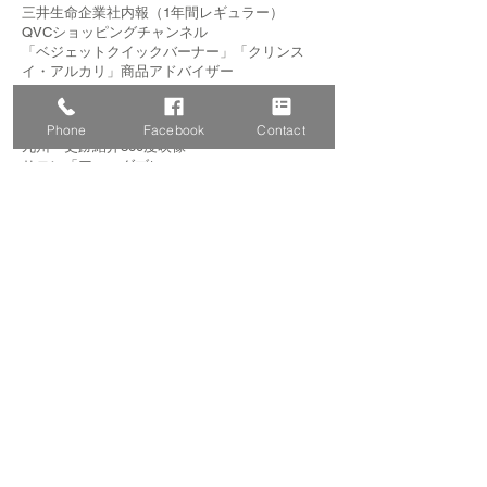
三井生命企業社内報（1年間レギュラー）
QVCショッピングチャンネル
「ベジェットクイックバーナー」「クリンス
イ・アルカリ」商品アドバイザー
●VP,DVD等
金融庁「金融ランド」
Phone
Facebook
Contact
九州・史跡紹介360度映像
サロン「アニーダブレー」
通信講座ユーキャン『手話講座』
日本文芸社『速効！ リンパマッサージ
BOOK』
●司会
オンラインイベント「高齢者フォーラム」
「with コロナ時代の喘息治療」オンライン特
別授業
日本視聴覚教育協会「こども科学映像祭」平成
22年より現在までレギュラー
東京都「江戸川区民祭り」平成15年度より現在
までレギュラー
厚生労働省「らい予防法による被害者の名誉回
復及び追悼の日式典」平成25年～26年度
内閣府「高齢社会フォーラム」平成24年度