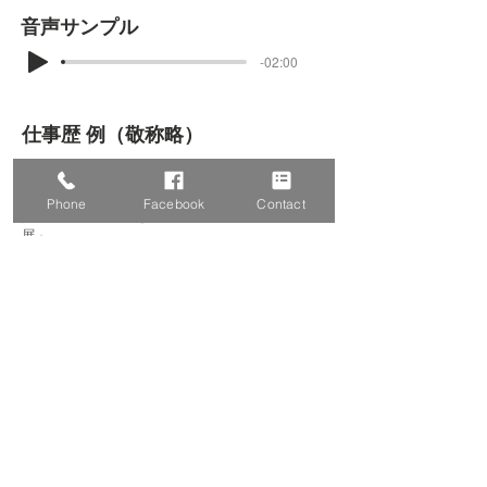
音声サンプル
-02:00
仕事歴 例（敬称略）
●WEBサイト
Channel J「兵庫を楽しむ旅」
Phone
Facebook
Contact
資生堂「口紅のとき～FOREVER ROUGE
展」
●CD、DVD等
久光製薬「モーラステープ」
TDK
社会福祉法人日本盲人会連合
「日盲連アワー」「デイジー図書・働くアメリ
カの視覚障碍者」
Copyright© Freee Narrator Group.