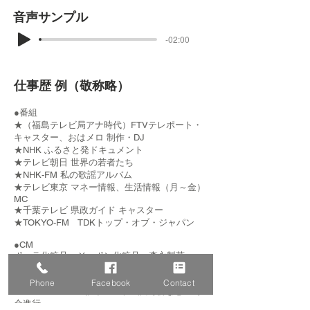
音声サンプル
-02:00
仕事歴 例（敬称略）
●番組
★（福島テレビ局アナ時代）FTVテレポート・
キャスター、おはメロ 制作・DJ
★NHK ふるさと発ドキュメント
★テレビ朝日 世界の若者たち
★NHK-FM 私の歌謡アルバム
★テレビ東京 マネー情報、生活情報（月～金）
MC
★千葉テレビ 県政ガイド キャスター
★TOKYO-FM TDKトップ・オブ・ジャパン
●CM
ポーラ化粧品、ジュポン化粧品、森永製菓
●イベント
Phone
Facebook
Contact
★TOKYO―FM主催イベント・試写会などの司
会進行